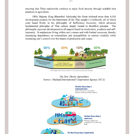
บ
ริ
ก
า
ร
ด้
า
น
ก
ง
สุ
ล
ข้
อ
มู
ล
สำ