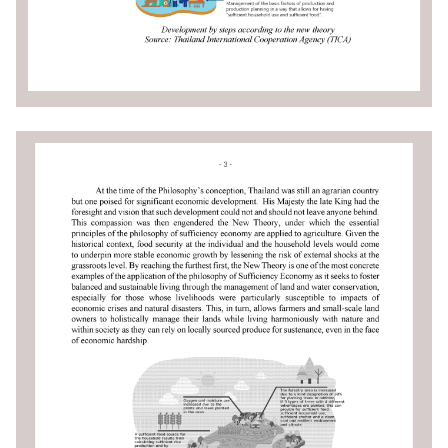
ห
รั
บ
ค
น
ไ
ท
ย
อั
ล
บั้
ม
รู
ป
ภ
า
พ