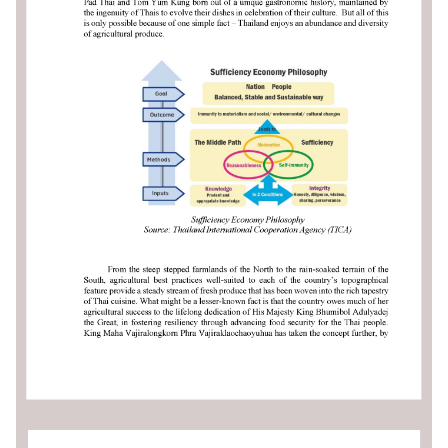
เ
อ
ก
อั
ค
ร
ร
า
ช
ทู
ต
ฯ
ข่
า
ว