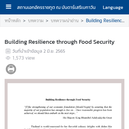
สถานเอกอัครราชทูต ณ บันดาร์เสรีเบกาวัน
Language
ห
หน้าหลัก
บทความ
บทความน่าอ่าน
Building Resilience through Food Security
น้
า
ห
Building Resilience through Food Security
ลั
วันที่นำเข้าข้อมูล
2 มิ.ย. 2565
ก
1,573
view
เ
กี่
ย
ว
กั
บ
ส
ถ
า
น