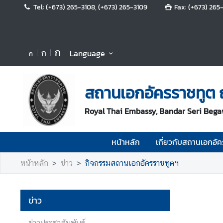
Tel: (+673) 265-3108, (+673) 265-3109
Fax: (+673) 265
ห
น้
ก
ก
Language
ก
า
ห
ลั
สถานเอกอัครราชทูต ณ
ก
Royal Thai Embassy, Bandar Seri Bega
เ
กี่
ย
หน้าหลัก
เกี่ยวกับสถานเอกอั
ว
กั
หน้าหลัก
ข่าว
กิจกรรมสถานเอกอัครราชทูตฯ
บ
ส
ถ
ข่าว
า
น
ข่าวประชาสัมพันธ์