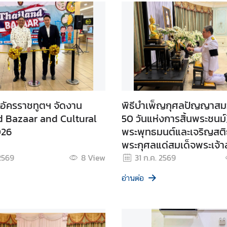
อัครราชทูตฯ จัดงาน
พิธีบำเพ็ญกุศลปัญญาสม
d Bazaar and Cultural
50 วันแห่งการสิ้นพระชนม์
026
พระพุทธมนต์และเจริญสติ
พระกุศลแด่สมเด็จพระเจ้า
เจ้าฟ้าพัชรกิติยาภา นเรน
2569
8
View
31 ก.ค. 2569
วดี กรมหลวงราชสาริณีสิร
อ่านต่อ
มหาวัชรราชธิดา