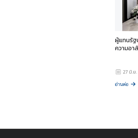
ห
รั
บ
ค
น
ผู้แทนรั
ไ
ความอาล
ท
ย
27 มิ.ย
อั
ล
อ่านต่อ
บั้
ม
รู
ป
ภ
า
พ