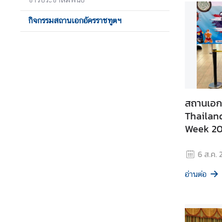
เ
กิจกรรมสถานเอกอัครราชทูตฯ
อ
ก
อั
ค
ร
ร
า
สถานเอก
ช
Thailan
ทู
Week 2
ต
ฯ
6 ส.ค. 
ข่
อ่านต่อ
า
ว