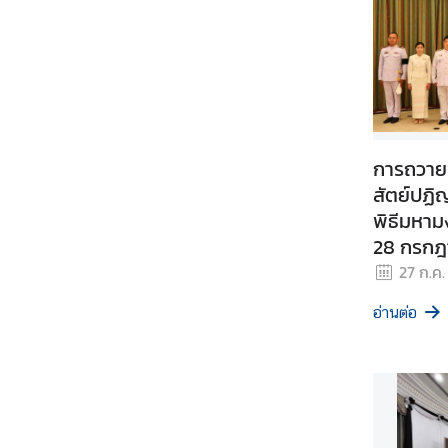
บ
ริ
ก
า
ร
ด้
า
การถวาย
น
สัตย์ปฏิ
ก
พิธีมหา
ง
28 กรกฎ
สุ
27 ก.ค.
ล
อ่านต่อ
ข้
อ
มู
ล
สำ