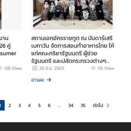
ดงาน
สถานเอกอัครราชทูต ณ บันดาร์เสรี
6 คู่
เบกาวัน จัดการสอนทำอาหารไทย ให้
nsumer
แก่คณะภริยารัฐมนตรี ผู้ช่วย
รัฐมนตรี และปลัดกระทรวงต่างๆ
ของบรูไนฯ
138
View
26 มิ.ย. 2569
115
View
อ่านต่อ
1
2
3
4
5
6
...
34
35
ถัดไป