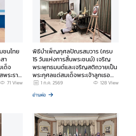
ุมชนไทย
พิธีบำเพ็ญกุศลปัณรสมวาร (ครบ
าสา
15 วันแห่งการสิ้นพระชนม์) เจริญ
เด็จ
พระพุทธมนต์และเจริญสติถวายเป็น
กาสพระราช
พระกุศลแด่สมเด็จพระเจ้าลูกเธอ
นมพรรษา
เจ้าฟ้าพัชรกิติยาภา นเรนทิราเทพย
71
View
1 ก.ค. 2569
128
View
วดี กรมหลวงราชสาริณีสิริพัชร
อ่านต่อ
มหาวัชรราชธิดา