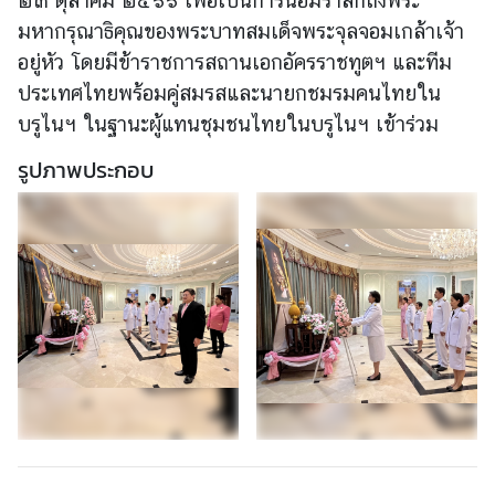
๒๓ ตุลาคม ๒๕๖๖ เพื่อเป็นการน้อมรำลึกถึงพระ
เ
มหากรุณาธิคุณของพระบาทสมเด็จพระจุลจอมเกล้าเจ้า
อ
อยู่หัว โดยมีข้าราชการสถานเอกอัครราชทูตฯ และทีม
ก
ประเทศไทยพร้อมคู่สมรสและนายกชมรมคนไทยใน
อั
บรูไนฯ ในฐานะผู้แทนชุมชนไทยในบรูไนฯ เข้าร่วม
ค
ร
รูปภาพประกอบ
ร
า
ช
ทู
ต
ฯ
ข่
า
ว