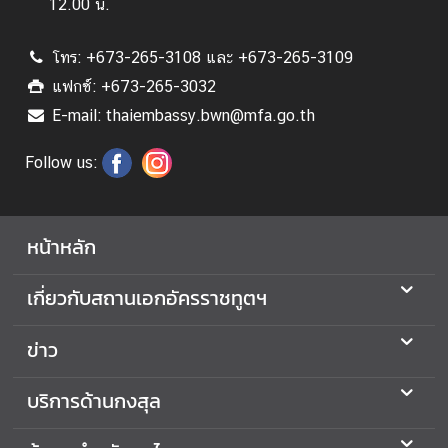
12.00 น.
ห
รั
บ
โทร: +673-265-3108 และ +673-265-3109
ค
แฟกซ์: +673-265-3032
น
E-mail: thaiembassy.bwn@mfa.go.th
ไ
ท
Follow us:
ย
อั
หน้าหลัก
ล
บั้
เกี่ยวกับสถานเอกอัครราชทูตฯ
ม
รู
ข่าว
ป
ภ
บริการด้านกงสุล
า
พ