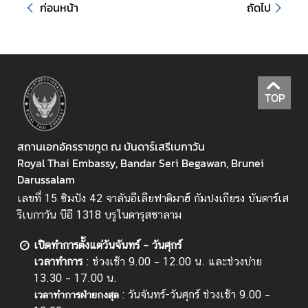
ก่อนหน้า
ถัดไป
บ
ริ
ก
า
ร
ด้
TOP
า
น
ก
สถานเอกอัครราชทูต ณ บันดาร์เสรีเบกาวัน
ง
Royal Thai Embassy, Bandar Seri Begawan, Brunei
สุ
Darussalam
ล
เลขที่ 15 ซิมปัง 42 จาลันอีเลียฟาติมาฮ์ กัมปงเกียรง บันดาร์เส
รีเบกาวัน บีอี 1318 บรูไนดารุสซาลาม
ข้
เปิดทำการตั้งแต่วันจันทร์ – วันศุกร์
อ
เวลาทำการ
: ช่วงเช้า 9.00 – 12.00 น. และช่วงบ่าย
มู
13.30 – 17.00 น.
ล
: วันจันทร์-วันศุกร์ ช่วงเช้า 9.00 –
เวลาทำการฝ่ายกงสุล
สำ